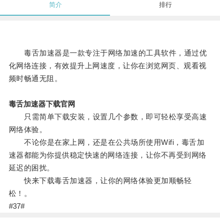
简介
排行
毒舌加速器是一款专注于网络加速的工具软件，通过优
化网络连接，有效提升上网速度，让你在浏览网页、观看视
频时畅通无阻。
毒舌加速器下载官网
只需简单下载安装，设置几个参数，即可轻松享受高速
网络体验。
不论你是在家上网，还是在公共场所使用Wifi，毒舌加
速器都能为你提供稳定快速的网络连接，让你不再受到网络
延迟的困扰。
快来下载毒舌加速器，让你的网络体验更加顺畅轻
松！。
#37#