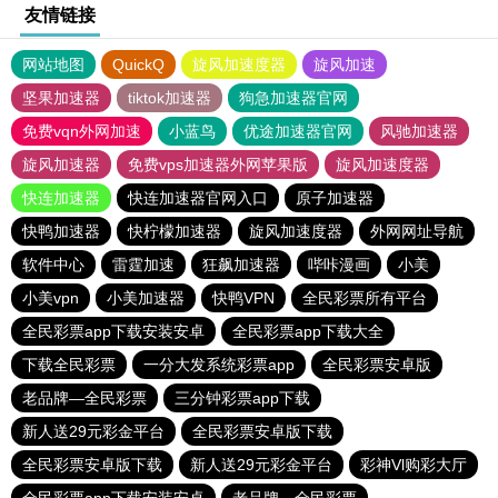
友情链接
网站地图
QuickQ
旋风加速度器
旋风加速
坚果加速器
tiktok加速器
狗急加速器官网
免费vqn外网加速
小蓝鸟
优途加速器官网
风驰加速器
旋风加速器
免费vps加速器外网苹果版
旋风加速度器
快连加速器
快连加速器官网入口
原子加速器
快鸭加速器
快柠檬加速器
旋风加速度器
外网网址导航
软件中心
雷霆加速
狂飙加速器
哔咔漫画
小美
小美vpn
小美加速器
快鸭VPN
全民彩票所有平台
全民彩票app下载安装安卓
全民彩票app下载大全
下载全民彩票
一分大发系统彩票app
全民彩票安卓版
老品牌—全民彩票
三分钟彩票app下载
新人送29元彩金平台
全民彩票安卓版下载
全民彩票安卓版下载
新人送29元彩金平台
彩神Vl购彩大厅