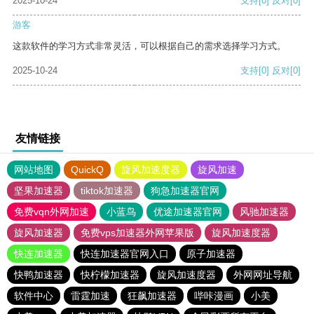
2025-10-24
支持
[0]
反对
[0]
游客
这款软件的学习方式非常灵活，可以根据自己的需求选择学习方式。
2025-10-24
支持
[0]
反对
[0]
友情链接
网站地图
QuickQ
旋风加速度器
旋风加速
坚果加速器
tiktok加速器
狗急加速器官网
免费vqn外网加速
小蓝鸟
优途加速器官网
风驰加速器
旋风加速器
免费vps加速器外网苹果版
旋风加速度器
快连加速器
快连加速器官网入口
原子加速器
快鸭加速器
快柠檬加速器
旋风加速度器
外网网址导航
软件中心
雷霆加速
狂飙加速器
哔咔漫画
小美