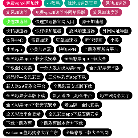
免费vqn外网加速
小蓝鸟
优途加速器官网
风驰加速器
旋风加速器
免费vps加速器外网苹果版
旋风加速度器
快连加速器
快连加速器官网入口
原子加速器
快鸭加速器
快柠檬加速器
旋风加速度器
外网网址导航
软件中心
雷霆加速
狂飙加速器
哔咔漫画
小美
小美vpn
小美加速器
快鸭VPN
全民彩票所有平台
全民彩票app下载安装安卓
全民彩票app下载大全
下载全民彩票
一分大发系统彩票app
全民彩票安卓版
老品牌—全民彩票
三分钟彩票app下载
新人送29元彩金平台
全民彩票安卓版下载
全民彩票安卓版下载
新人送29元彩金平台
彩神Vl购彩大厅
全民彩票app下载安装安卓
老品牌—全民彩票
全民彩票平台登录
全民彩票app下载安装安卓
下载全民彩票
全民彩票版本官方下载
welcome盈彩购彩大厅广东
全民彩票下载大全官网