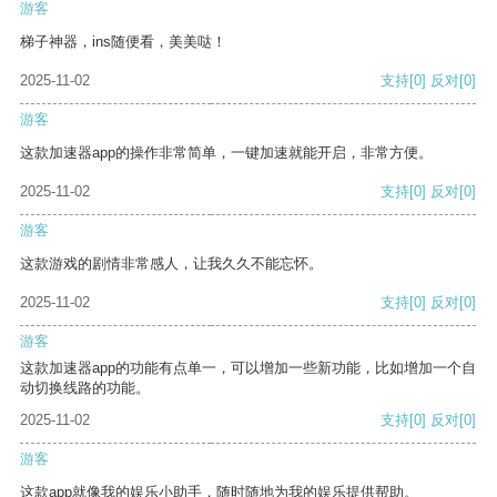
游客
梯子神器，ins随便看，美美哒！
2025-11-02
支持
[0]
反对
[0]
游客
这款加速器app的操作非常简单，一键加速就能开启，非常方便。
2025-11-02
支持
[0]
反对
[0]
游客
这款游戏的剧情非常感人，让我久久不能忘怀。
2025-11-02
支持
[0]
反对
[0]
游客
这款加速器app的功能有点单一，可以增加一些新功能，比如增加一个自
动切换线路的功能。
2025-11-02
支持
[0]
反对
[0]
游客
这款app就像我的娱乐小助手，随时随地为我的娱乐提供帮助。