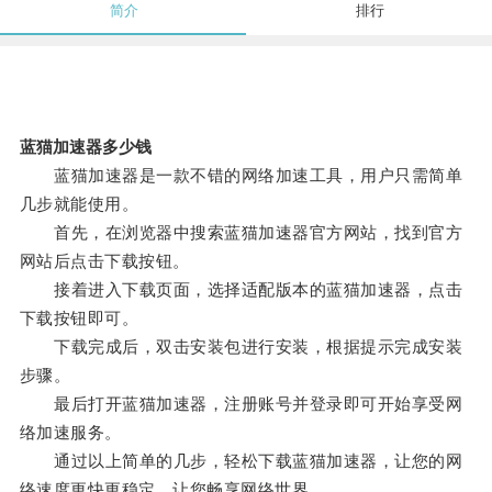
简介
排行
蓝猫加速器多少钱
蓝猫加速器是一款不错的网络加速工具，用户只需简单
几步就能使用。
首先，在浏览器中搜索蓝猫加速器官方网站，找到官方
网站后点击下载按钮。
接着进入下载页面，选择适配版本的蓝猫加速器，点击
下载按钮即可。
下载完成后，双击安装包进行安装，根据提示完成安装
步骤。
最后打开蓝猫加速器，注册账号并登录即可开始享受网
络加速服务。
通过以上简单的几步，轻松下载蓝猫加速器，让您的网
络速度更快更稳定，让您畅享网络世界。