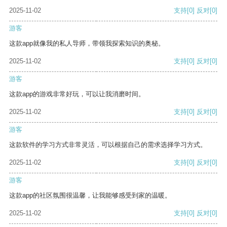
2025-11-02
支持
[0]
反对
[0]
游客
这款app就像我的私人导师，带领我探索知识的奥秘。
2025-11-02
支持
[0]
反对
[0]
游客
这款app的游戏非常好玩，可以让我消磨时间。
2025-11-02
支持
[0]
反对
[0]
游客
这款软件的学习方式非常灵活，可以根据自己的需求选择学习方式。
2025-11-02
支持
[0]
反对
[0]
游客
这款app的社区氛围很温馨，让我能够感受到家的温暖。
2025-11-02
支持
[0]
反对
[0]