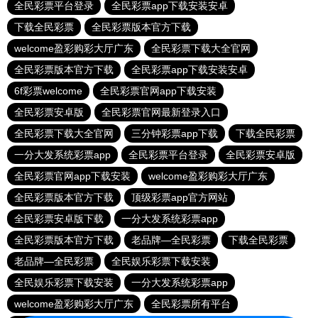
全民彩票平台登录
全民彩票app下载安装安卓
下载全民彩票
全民彩票版本官方下载
welcome盈彩购彩大厅广东
全民彩票下载大全官网
全民彩票版本官方下载
全民彩票app下载安装安卓
6f彩票welcome
全民彩票官网app下载安装
全民彩票安卓版
全民彩票官网最新登录入口
全民彩票下载大全官网
三分钟彩票app下载
下载全民彩票
一分大发系统彩票app
全民彩票平台登录
全民彩票安卓版
全民彩票官网app下载安装
welcome盈彩购彩大厅广东
全民彩票版本官方下载
顶级彩票app官方网站
全民彩票安卓版下载
一分大发系统彩票app
全民彩票版本官方下载
老品牌—全民彩票
下载全民彩票
老品牌—全民彩票
全民娱乐彩票下载安装
全民娱乐彩票下载安装
一分大发系统彩票app
welcome盈彩购彩大厅广东
全民彩票所有平台