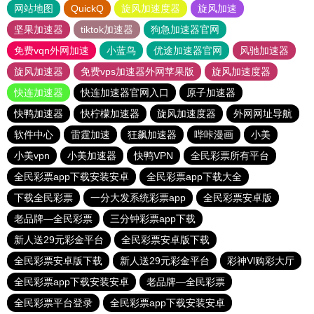
网站地图
QuickQ
旋风加速度器
旋风加速
坚果加速器
tiktok加速器
狗急加速器官网
免费vqn外网加速
小蓝鸟
优途加速器官网
风驰加速器
旋风加速器
免费vps加速器外网苹果版
旋风加速度器
快连加速器
快连加速器官网入口
原子加速器
快鸭加速器
快柠檬加速器
旋风加速度器
外网网址导航
软件中心
雷霆加速
狂飙加速器
哔咔漫画
小美
小美vpn
小美加速器
快鸭VPN
全民彩票所有平台
全民彩票app下载安装安卓
全民彩票app下载大全
下载全民彩票
一分大发系统彩票app
全民彩票安卓版
老品牌—全民彩票
三分钟彩票app下载
新人送29元彩金平台
全民彩票安卓版下载
全民彩票安卓版下载
新人送29元彩金平台
彩神Vl购彩大厅
全民彩票app下载安装安卓
老品牌—全民彩票
全民彩票平台登录
全民彩票app下载安装安卓