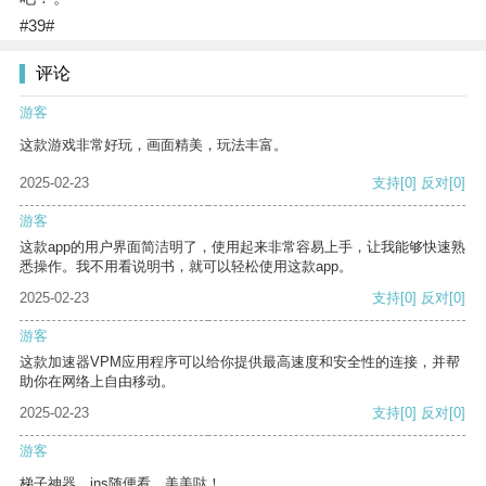
#39#
评论
游客
这款游戏非常好玩，画面精美，玩法丰富。
2025-02-23
支持
[0]
反对
[0]
游客
这款app的用户界面简洁明了，使用起来非常容易上手，让我能够快速熟
悉操作。我不用看说明书，就可以轻松使用这款app。
2025-02-23
支持
[0]
反对
[0]
游客
这款加速器VPM应用程序可以给你提供最高速度和安全性的连接，并帮
助你在网络上自由移动。
2025-02-23
支持
[0]
反对
[0]
游客
梯子神器，ins随便看，美美哒！