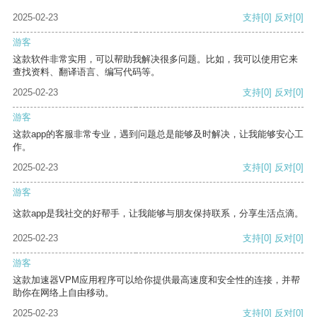
2025-02-23
支持
[0]
反对
[0]
游客
这款软件非常实用，可以帮助我解决很多问题。比如，我可以使用它来
查找资料、翻译语言、编写代码等。
2025-02-23
支持
[0]
反对
[0]
游客
这款app的客服非常专业，遇到问题总是能够及时解决，让我能够安心工
作。
2025-02-23
支持
[0]
反对
[0]
游客
这款app是我社交的好帮手，让我能够与朋友保持联系，分享生活点滴。
2025-02-23
支持
[0]
反对
[0]
游客
这款加速器VPM应用程序可以给你提供最高速度和安全性的连接，并帮
助你在网络上自由移动。
2025-02-23
支持
[0]
反对
[0]