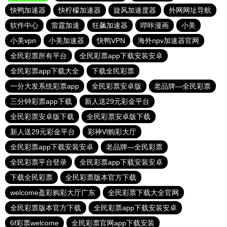
快鸭加速器
快柠檬加速器
旋风加速度器
外网网址导航
软件中心
雷霆加速
狂飙加速器
哔咔漫画
小美
小美vpn
小美加速器
快鸭VPN
海外npv加速器官网
全民彩票所有平台
全民彩票app下载安装安卓
全民彩票app下载大全
下载全民彩票
一分大发系统彩票app
全民彩票安卓版
老品牌—全民彩票
三分钟彩票app下载
新人送29元彩金平台
全民彩票安卓版下载
全民彩票安卓版下载
新人送29元彩金平台
彩神Vl购彩大厅
全民彩票app下载安装安卓
老品牌—全民彩票
全民彩票平台登录
全民彩票app下载安装安卓
下载全民彩票
全民彩票版本官方下载
welcome盈彩购彩大厅广东
全民彩票下载大全官网
全民彩票版本官方下载
全民彩票app下载安装安卓
6f彩票welcome
全民彩票官网app下载安装