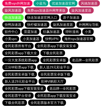
免费vqn外网加速
小蓝鸟
优途加速器官网
风驰加速器
旋风加速器
免费vps加速器外网苹果版
旋风加速度器
快连加速器
快连加速器官网入口
原子加速器
快鸭加速器
快柠檬加速器
旋风加速度器
外网网址导航
软件中心
雷霆加速
狂飙加速器
哔咔漫画
小美
小美vpn
小美加速器
快鸭VPN
海外npv加速器官网
全民彩票所有平台
全民彩票app下载安装安卓
全民彩票app下载大全
下载全民彩票
一分大发系统彩票app
全民彩票安卓版
老品牌—全民彩票
三分钟彩票app下载
新人送29元彩金平台
全民彩票安卓版下载
全民彩票安卓版下载
新人送29元彩金平台
彩神Vl购彩大厅
全民彩票app下载安装安卓
老品牌—全民彩票
全民彩票平台登录
全民彩票app下载安装安卓
下载全民彩票
全民彩票版本官方下载