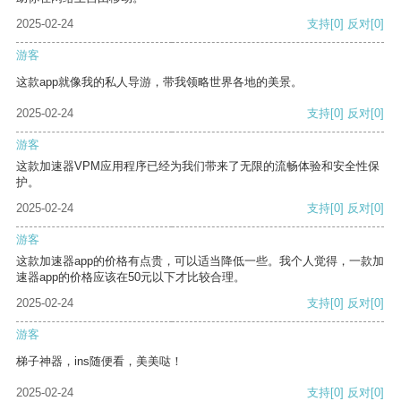
2025-02-24
支持
[0]
反对
[0]
游客
这款app就像我的私人导游，带我领略世界各地的美景。
2025-02-24
支持
[0]
反对
[0]
游客
这款加速器VPM应用程序已经为我们带来了无限的流畅体验和安全性保
护。
2025-02-24
支持
[0]
反对
[0]
游客
这款加速器app的价格有点贵，可以适当降低一些。我个人觉得，一款加
速器app的价格应该在50元以下才比较合理。
2025-02-24
支持
[0]
反对
[0]
游客
梯子神器，ins随便看，美美哒！
2025-02-24
支持
[0]
反对
[0]