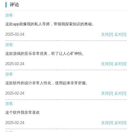
评论
游客
这款app就像我的私人导师，带领我探索知识的奥秘。
2025-02-24
支持
[0]
反对
[0]
游客
这款游戏的音乐非常优美，听了让人心旷神怡。
2025-02-24
支持
[0]
反对
[0]
游客
这款软件的设计非常人性化，使用起来非常舒服。
2025-02-24
支持
[0]
反对
[0]
游客
这个软件我非常喜欢
2025-02-24
支持
[0]
反对
[0]