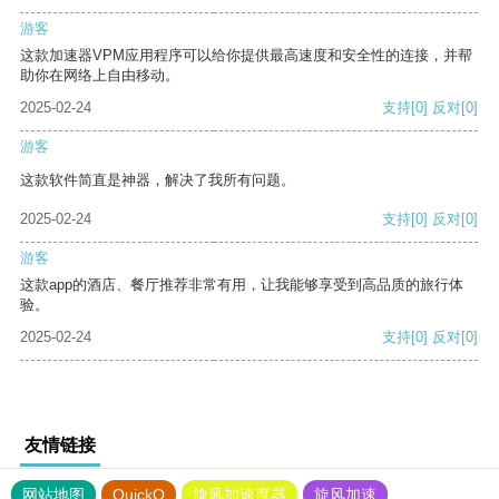
游客
这款加速器VPM应用程序可以给你提供最高速度和安全性的连接，并帮
助你在网络上自由移动。
2025-02-24
支持
[0]
反对
[0]
游客
这款软件简直是神器，解决了我所有问题。
2025-02-24
支持
[0]
反对
[0]
游客
这款app的酒店、餐厅推荐非常有用，让我能够享受到高品质的旅行体
验。
2025-02-24
支持
[0]
反对
[0]
友情链接
网站地图
QuickQ
旋风加速度器
旋风加速