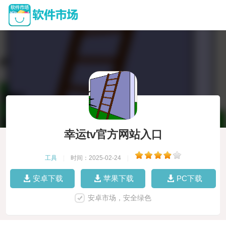
幸运tv官方网站入口
工具
|
时间：2025-02-24
|
安卓下载
苹果下载
PC下载
安卓市场，安全绿色