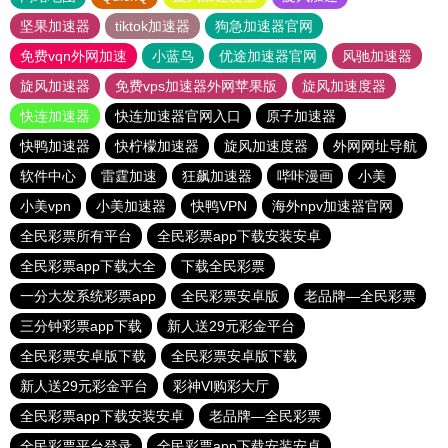
坚果加速器
tiktok加速器
狗急加速器官网
免费vqn外网加速
小蓝鸟
优途加速器官网
风驰加速器
旋风加速器
免费vps加速器外网苹果版
旋风加速度器
快连加速器
快连加速器官网入口
原子加速器
快鸭加速器
快柠檬加速器
旋风加速度器
外网网址导航
软件中心
雷霆加速
狂飙加速器
哔咔漫画
小美
小美vpn
小美加速器
快鸭VPN
海外npv加速器官网
全民彩票所有平台
全民彩票app下载安装安卓
全民彩票app下载大全
下载全民彩票
一分大发系统彩票app
全民彩票安卓版
老品牌—全民彩票
三分钟彩票app下载
新人送29元彩金平台
全民彩票安卓版下载
全民彩票安卓版下载
新人送29元彩金平台
彩神Vl购彩大厅
全民彩票app下载安装安卓
老品牌—全民彩票
全民彩票平台登录
全民彩票app下载安装安卓