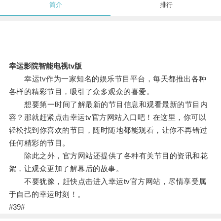
简介
排行
幸运影院智能电视tv版
幸运tv作为一家知名的娱乐节目平台，每天都推出各种
各样的精彩节目，吸引了众多观众的喜爱。
想要第一时间了解最新的节目信息和观看最新的节目内
容？那就赶紧点击幸运tv官方网站入口吧！在这里，你可以
轻松找到你喜欢的节目，随时随地都能观看，让你不再错过
任何精彩的节目。
除此之外，官方网站还提供了各种有关节目的资讯和花
絮，让观众更加了解幕后的故事。
不要犹豫，赶快点击进入幸运tv官方网站，尽情享受属
于自己的幸运时刻！。
#39#