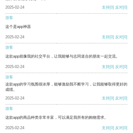
2025-02-24
支持
[0]
反对
[0]
游客
这个是app神器
2025-02-24
支持
[0]
反对
[0]
游客
这款app就像我的社交平台，让我能够与志同道合的朋友一起交流。
2025-02-24
支持
[0]
反对
[0]
游客
这款app的学习氛围很浓厚，能够激励我不断学习，让我能够取得更好的
成绩。
2025-02-24
支持
[0]
反对
[0]
游客
这款app的商品种类非常丰富，可以满足我所有的购物需求。
2025-02-24
支持
[0]
反对
[0]