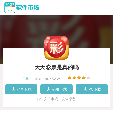
天天彩票是真的吗
工具
|
时间：2025-02-24
|
安卓下载
苹果下载
PC下载
安卓市场，安全绿色