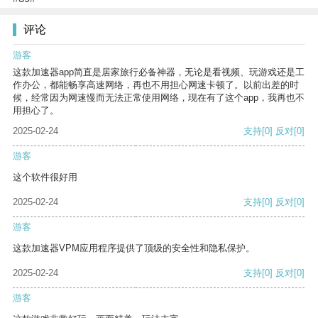
评论
游客
这款加速器app简直是居家旅行必备神器，无论是看视频、玩游戏还是工
作办公，都能畅享高速网络，再也不用担心网速卡顿了。以前出差的时
候，经常因为网速慢而无法正常使用网络，现在有了这个app，我再也不
用担心了。
2025-02-24
支持
[0]
反对
[0]
游客
这个软件很好用
2025-02-24
支持
[0]
反对
[0]
游客
这款加速器VPM应用程序提供了顶级的安全性和隐私保护。
2025-02-24
支持
[0]
反对
[0]
游客