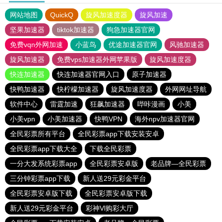
网站地图
QuickQ
旋风加速度器
旋风加速
坚果加速器
tiktok加速器
狗急加速器官网
免费vqn外网加速
小蓝鸟
优途加速器官网
风驰加速器
旋风加速器
免费vps加速器外网苹果版
旋风加速度器
快连加速器
快连加速器官网入口
原子加速器
快鸭加速器
快柠檬加速器
旋风加速度器
外网网址导航
软件中心
雷霆加速
狂飙加速器
哔咔漫画
小美
小美vpn
小美加速器
快鸭VPN
海外npv加速器官网
全民彩票所有平台
全民彩票app下载安装安卓
全民彩票app下载大全
下载全民彩票
一分大发系统彩票app
全民彩票安卓版
老品牌—全民彩票
三分钟彩票app下载
新人送29元彩金平台
全民彩票安卓版下载
全民彩票安卓版下载
新人送29元彩金平台
彩神Vl购彩大厅