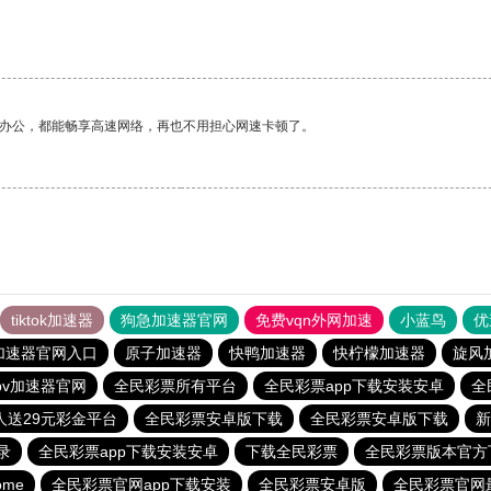
作办公，都能畅享高速网络，再也不用担心网速卡顿了。
tiktok加速器
狗急加速器官网
免费vqn外网加速
小蓝鸟
优
加速器官网入口
原子加速器
快鸭加速器
快柠檬加速器
旋风
pv加速器官网
全民彩票所有平台
全民彩票app下载安装安卓
全
人送29元彩金平台
全民彩票安卓版下载
全民彩票安卓版下载
新
录
全民彩票app下载安装安卓
下载全民彩票
全民彩票版本官方
ome
全民彩票官网app下载安装
全民彩票安卓版
全民彩票官网