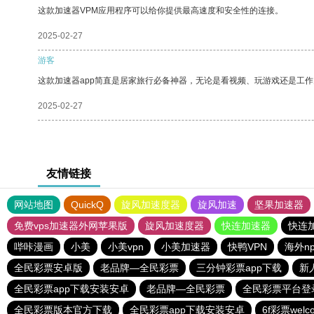
这款加速器VPM应用程序可以给你提供最高速度和安全性的连接。
2025-02-27
游客
这款加速器app简直是居家旅行必备神器，无论是看视频、玩游戏还是工
2025-02-27
友情链接
网站地图
QuickQ
旋风加速度器
旋风加速
坚果加速器
免费vps加速器外网苹果版
旋风加速度器
快连加速器
快连
哔咔漫画
小美
小美vpn
小美加速器
快鸭VPN
海外n
全民彩票安卓版
老品牌—全民彩票
三分钟彩票app下载
新
全民彩票app下载安装安卓
老品牌—全民彩票
全民彩票平台登
全民彩票版本官方下载
全民彩票app下载安装安卓
6f彩票welc