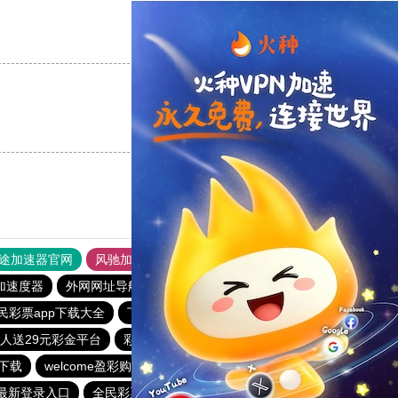
支持
[0]
反对
[0]
支持
[0]
反对
[0]
途加速器官网
风驰加速器
旋风加速器
加速度器
外网网址导航
软件中心
雷霆加速
狂飙加速器
民彩票app下载大全
下载全民彩票
一分大发系统彩票app
人送29元彩金平台
彩神Vl购彩大厅
下载
welcome盈彩购彩大厅广东
全民彩票下载大全官网
最新登录入口
全民彩票下载大全官网
三分钟彩票app下载