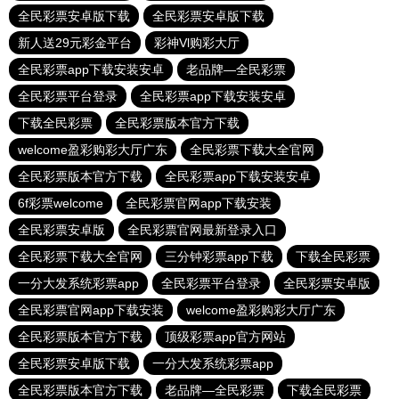
全民彩票安卓版下载
全民彩票安卓版下载
新人送29元彩金平台
彩神Vl购彩大厅
全民彩票app下载安装安卓
老品牌—全民彩票
全民彩票平台登录
全民彩票app下载安装安卓
下载全民彩票
全民彩票版本官方下载
welcome盈彩购彩大厅广东
全民彩票下载大全官网
全民彩票版本官方下载
全民彩票app下载安装安卓
6f彩票welcome
全民彩票官网app下载安装
全民彩票安卓版
全民彩票官网最新登录入口
全民彩票下载大全官网
三分钟彩票app下载
下载全民彩票
一分大发系统彩票app
全民彩票平台登录
全民彩票安卓版
全民彩票官网app下载安装
welcome盈彩购彩大厅广东
全民彩票版本官方下载
顶级彩票app官方网站
全民彩票安卓版下载
一分大发系统彩票app
全民彩票版本官方下载
老品牌—全民彩票
下载全民彩票