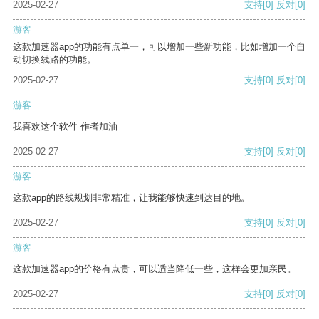
2025-02-27
支持
[0]
反对
[0]
游客
这款加速器app的功能有点单一，可以增加一些新功能，比如增加一个自
动切换线路的功能。
2025-02-27
支持
[0]
反对
[0]
游客
我喜欢这个软件 作者加油
2025-02-27
支持
[0]
反对
[0]
游客
这款app的路线规划非常精准，让我能够快速到达目的地。
2025-02-27
支持
[0]
反对
[0]
游客
这款加速器app的价格有点贵，可以适当降低一些，这样会更加亲民。
2025-02-27
支持
[0]
反对
[0]