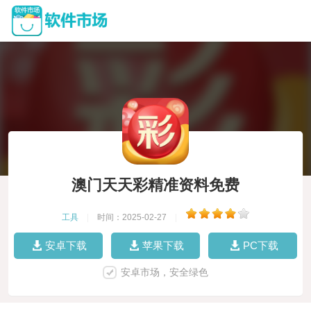
澳门天天彩精准资料免费
工具
|
时间：2025-02-27
|
安卓下载
苹果下载
PC下载
安卓市场，安全绿色