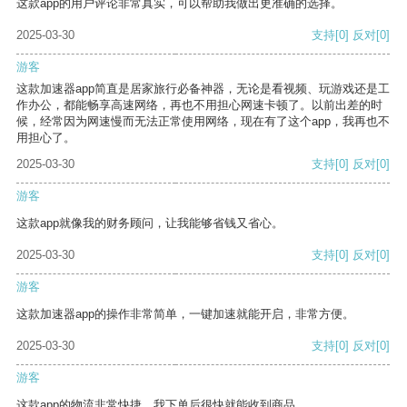
这款app的用户评论非常真实，可以帮助我做出更准确的选择。
2025-03-30
支持
[0]
反对
[0]
游客
这款加速器app简直是居家旅行必备神器，无论是看视频、玩游戏还是工
作办公，都能畅享高速网络，再也不用担心网速卡顿了。以前出差的时
候，经常因为网速慢而无法正常使用网络，现在有了这个app，我再也不
用担心了。
2025-03-30
支持
[0]
反对
[0]
游客
这款app就像我的财务顾问，让我能够省钱又省心。
2025-03-30
支持
[0]
反对
[0]
游客
这款加速器app的操作非常简单，一键加速就能开启，非常方便。
2025-03-30
支持
[0]
反对
[0]
游客
这款app的物流非常快捷，我下单后很快就能收到商品。