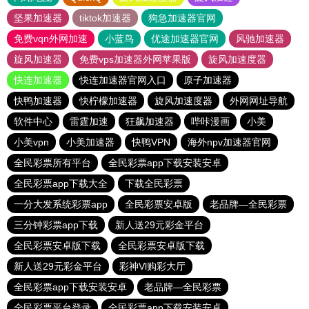
坚果加速器
tiktok加速器
狗急加速器官网
免费vqn外网加速
小蓝鸟
优途加速器官网
风驰加速器
旋风加速器
免费vps加速器外网苹果版
旋风加速度器
快连加速器
快连加速器官网入口
原子加速器
快鸭加速器
快柠檬加速器
旋风加速度器
外网网址导航
软件中心
雷霆加速
狂飙加速器
哔咔漫画
小美
小美vpn
小美加速器
快鸭VPN
海外npv加速器官网
全民彩票所有平台
全民彩票app下载安装安卓
全民彩票app下载大全
下载全民彩票
一分大发系统彩票app
全民彩票安卓版
老品牌—全民彩票
三分钟彩票app下载
新人送29元彩金平台
全民彩票安卓版下载
全民彩票安卓版下载
新人送29元彩金平台
彩神Vl购彩大厅
全民彩票app下载安装安卓
老品牌—全民彩票
全民彩票平台登录
全民彩票app下载安装安卓