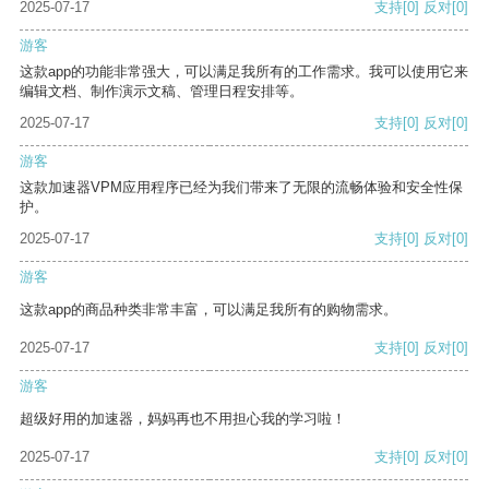
2025-07-17
支持
[0]
反对
[0]
游客
这款app的功能非常强大，可以满足我所有的工作需求。我可以使用它来
编辑文档、制作演示文稿、管理日程安排等。
2025-07-17
支持
[0]
反对
[0]
游客
这款加速器VPM应用程序已经为我们带来了无限的流畅体验和安全性保
护。
2025-07-17
支持
[0]
反对
[0]
游客
这款app的商品种类非常丰富，可以满足我所有的购物需求。
2025-07-17
支持
[0]
反对
[0]
游客
超级好用的加速器，妈妈再也不用担心我的学习啦！
2025-07-17
支持
[0]
反对
[0]