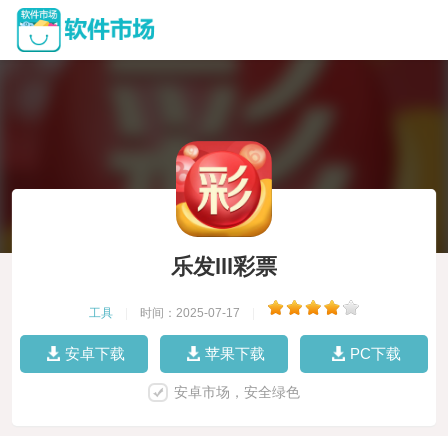
乐发lll彩票
工具
|
时间：2025-07-17
|
安卓下载
苹果下载
PC下载
安卓市场，安全绿色