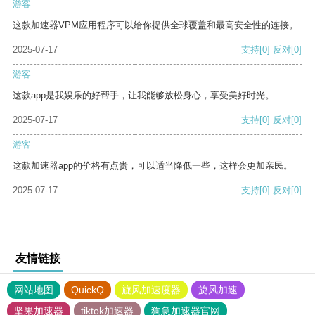
游客
这款加速器VPM应用程序可以给你提供全球覆盖和最高安全性的连接。
2025-07-17
支持
[0]
反对
[0]
游客
这款app是我娱乐的好帮手，让我能够放松身心，享受美好时光。
2025-07-17
支持
[0]
反对
[0]
游客
这款加速器app的价格有点贵，可以适当降低一些，这样会更加亲民。
2025-07-17
支持
[0]
反对
[0]
友情链接
网站地图
QuickQ
旋风加速度器
旋风加速
坚果加速器
tiktok加速器
狗急加速器官网