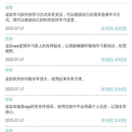
游客
这款学习软件的学习方式非常灵活，可以根据自己的需求选择学习方
式。我可以根据自己的时间安排学习进度。
2025-07-17
支持
[0]
反对
[0]
游客
这款app是我学习路上的良师益友，让我能够随时随地学习新知识，拓宽
视野。
2025-07-17
支持
[0]
反对
[0]
游客
这款软件的功能非常强大，使用起来非常方便。
2025-07-17
支持
[0]
反对
[0]
游客
这款加速器app的安全性很高，使用过程中不会泄露个人信息，让我非常
放心。
2025-07-17
支持
[0]
反对
[0]
游客