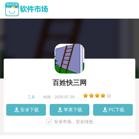
百姓快三网
工具
|
时间：2025-07-20
|
安卓下载
苹果下载
PC下载
安卓市场，安全绿色