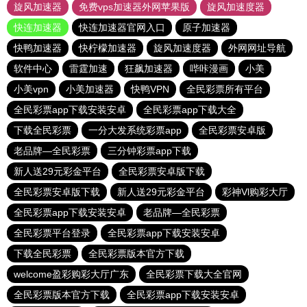
旋风加速器
免费vps加速器外网苹果版
旋风加速度器
快连加速器
快连加速器官网入口
原子加速器
快鸭加速器
快柠檬加速器
旋风加速度器
外网网址导航
软件中心
雷霆加速
狂飙加速器
哔咔漫画
小美
小美vpn
小美加速器
快鸭VPN
全民彩票所有平台
全民彩票app下载安装安卓
全民彩票app下载大全
下载全民彩票
一分大发系统彩票app
全民彩票安卓版
老品牌—全民彩票
三分钟彩票app下载
新人送29元彩金平台
全民彩票安卓版下载
全民彩票安卓版下载
新人送29元彩金平台
彩神Vl购彩大厅
全民彩票app下载安装安卓
老品牌—全民彩票
全民彩票平台登录
全民彩票app下载安装安卓
下载全民彩票
全民彩票版本官方下载
welcome盈彩购彩大厅广东
全民彩票下载大全官网
全民彩票版本官方下载
全民彩票app下载安装安卓