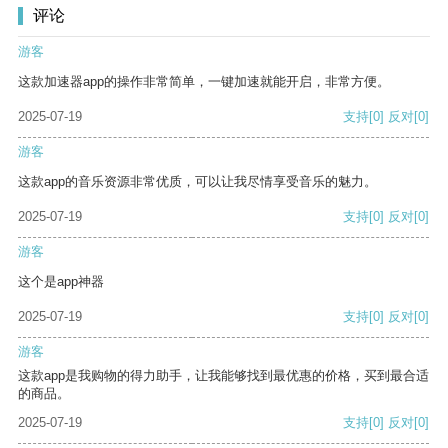
评论
游客
这款加速器app的操作非常简单，一键加速就能开启，非常方便。
2025-07-19
支持
[0]
反对
[0]
游客
这款app的音乐资源非常优质，可以让我尽情享受音乐的魅力。
2025-07-19
支持
[0]
反对
[0]
游客
这个是app神器
2025-07-19
支持
[0]
反对
[0]
游客
这款app是我购物的得力助手，让我能够找到最优惠的价格，买到最合适
的商品。
2025-07-19
支持
[0]
反对
[0]