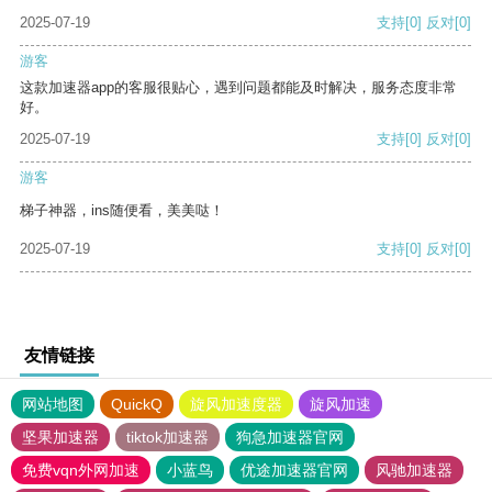
2025-07-19
支持
[0]
反对
[0]
游客
这款加速器app的客服很贴心，遇到问题都能及时解决，服务态度非常
好。
2025-07-19
支持
[0]
反对
[0]
游客
梯子神器，ins随便看，美美哒！
2025-07-19
支持
[0]
反对
[0]
友情链接
网站地图
QuickQ
旋风加速度器
旋风加速
坚果加速器
tiktok加速器
狗急加速器官网
免费vqn外网加速
小蓝鸟
优途加速器官网
风驰加速器