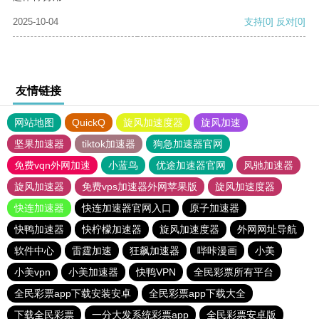
2025-10-04
支持
[0]
反对
[0]
友情链接
网站地图
QuickQ
旋风加速度器
旋风加速
坚果加速器
tiktok加速器
狗急加速器官网
免费vqn外网加速
小蓝鸟
优途加速器官网
风驰加速器
旋风加速器
免费vps加速器外网苹果版
旋风加速度器
快连加速器
快连加速器官网入口
原子加速器
快鸭加速器
快柠檬加速器
旋风加速度器
外网网址导航
软件中心
雷霆加速
狂飙加速器
哔咔漫画
小美
小美vpn
小美加速器
快鸭VPN
全民彩票所有平台
全民彩票app下载安装安卓
全民彩票app下载大全
下载全民彩票
一分大发系统彩票app
全民彩票安卓版